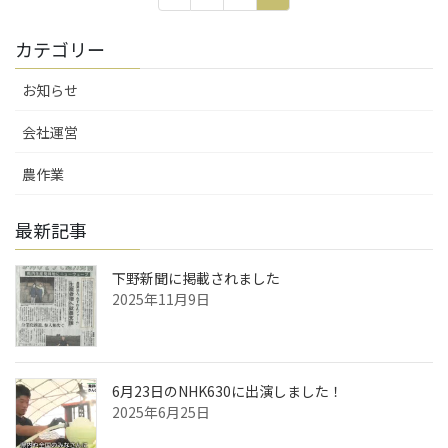
稿
定
定
定
ペ
ペ
ペ
の
カテゴリー
ー
ー
ー
ペ
ジ
ジ
ジ
お知らせ
ー
ジ
会社運営
送
農作業
り
最新記事
下野新聞に掲載されました
2025年11月9日
6月23日のNHK630に出演しました！
2025年6月25日