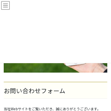
コ
ナ
農業法人 みずのえファーム
ン
ビ
テ
ゲ
ン
ー
お問い合わせ
ツ
シ
へ
ョ
ス
ン
HOME
お問い合わせ
キ
に
ッ
移
プ
動
お問い合わせフォーム
当社Webサイトをご覧いただき、誠にありがとうございます。