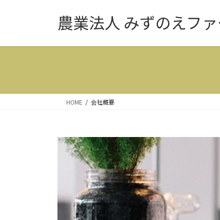
コ
ナ
農業法人 みずのえファ
ン
ビ
テ
ゲ
ン
ー
ツ
シ
へ
ョ
ス
ン
キ
に
ッ
移
HOME
会社概要
プ
動