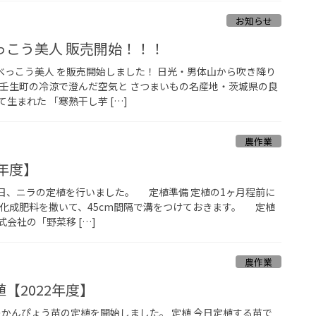
お知らせ
っこう美人 販売開始！！！
べっこう美人 を販売開始しました！ 日光・男体山から吹き降り
・壬生町の冷涼で澄んだ空気と さつまいもの名産地・茨城県の良
生まれた 「寒熟干し芋 […]
農作業
2年度】
8日、ニラの定植を行いました。 定植準備 定植の1ヶ月程前に
に化成肥料を撒いて、45cm間隔で溝をつけておきます。 定植
会社の「野菜移 […]
農作業
【2022年度】
年度のかんぴょう苗の定植を開始しました。 定植 今日定植する苗で