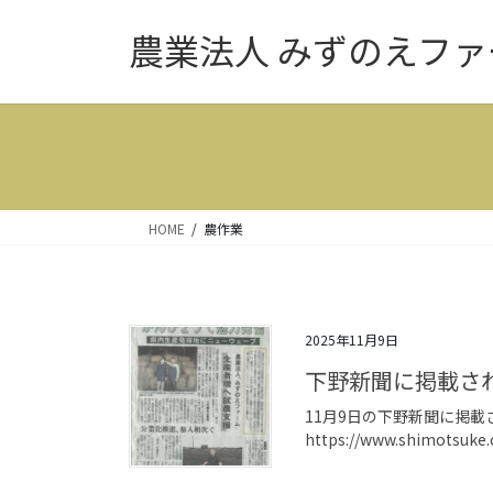
コ
ナ
農業法人 みずのえファ
ン
ビ
テ
ゲ
ン
ー
ツ
シ
へ
ョ
ス
ン
キ
に
ッ
移
HOME
農作業
プ
動
2025年11月9日
下野新聞に掲載さ
11月9日の下野新聞に掲載
https://www.shimotsuke