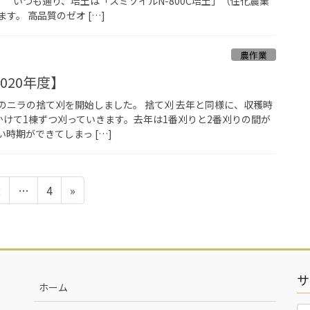
いつも通り、培土は「スミソイルN-800C培土」（住化農業
す。 高品質のゼオ […]
農作業
020年度】
0年度のニラの捨て刈を開始しました。 捨て刈 去年と同様に、収穫時
かけて1棟ずつ刈っていきます。去年は1番刈りと2番刈りの間が
時期ができてしまっ […]
固
固
2
…
4
»
定
定
ペ
ペ
ー
ー
ジ
ジ
サ
ホーム