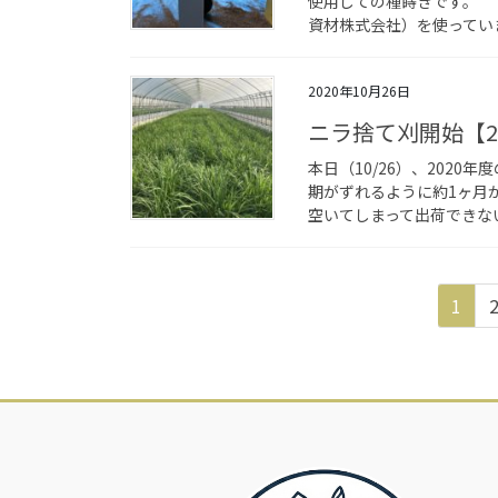
使用しての種蒔きです。 
資材株式会社）を使っていま
2020年10月26日
ニラ捨て刈開始【2
本日（10/26）、202
期がずれるように約1ヶ月
空いてしまって出荷できない
投
固
1
稿
定
ペ
の
ー
ペ
ジ
ー
ジ