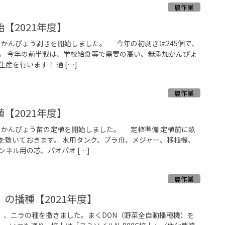
農作業
【2021年度】
年度のかんぴょう剥きを開始しました。 今年の初剥きは245個で、
。 今年の前半戦は、学校給食等で需要の高い、無添加かんぴょ
産を行います！ 通 […]
農作業
【2021年度】
年度のかんぴょう苗の定植を開始しました。 定植準備 定植前に畝
を敷いておきます。 水用タンク、プラ舟、メジャー、移植機、
ネル用の芯、パオパオ […]
農作業
の播種【2021年度】
5）、ニラの種を撒きました。まくDON（野菜全自動播種機）を