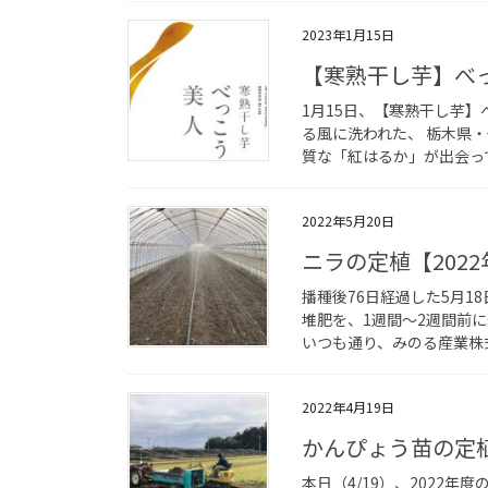
2023年1月15日
【寒熟干し芋】べ
1月15日、【寒熟干し芋】
る風に洗われた、 栃木県
質な「紅はるか」が出会って
2022年5月20日
ニラの定植【202
播種後76日経過した5月1
堆肥を、1週間～2週間前
いつも通り、みのる産業株式
2022年4月19日
かんぴょう苗の定植
本日（4/19）、2022