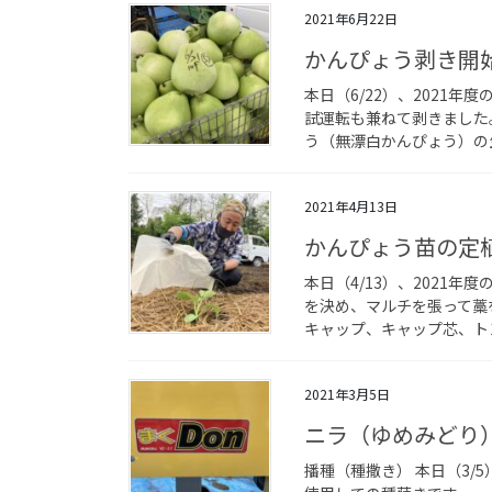
2021年6月22日
かんぴょう剥き開始
本日（6/22）、2021
試運転も兼ねて剥きました
う（無漂白かんぴょう）の生
2021年4月13日
かんぴょう苗の定植
本日（4/13）、2021
を決め、マルチを張って藁
キャップ、キャップ芯、トン
2021年3月5日
ニラ（ゆめみどり）
播種（種撒き） 本日（3/