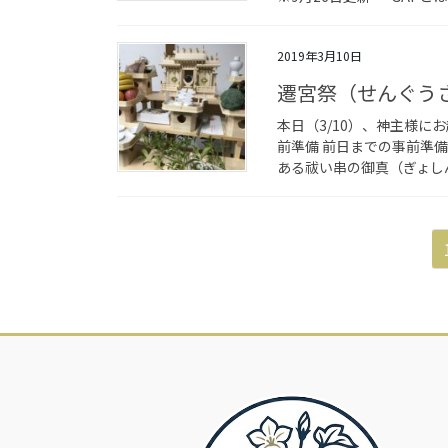
2019年3月10日
遷宮祭（せんぐう
本日（3/10）、神主様
前準備 前日までの事前準
ある祓い串の御真（ぎょしん
投
稿
の
ペ
ー
ジ
送