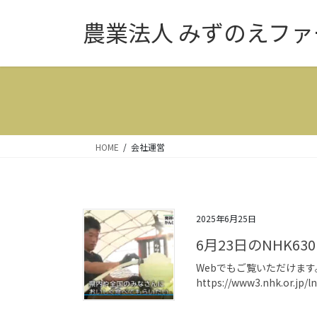
コ
ナ
農業法人 みずのえファ
ン
ビ
テ
ゲ
ン
ー
ツ
シ
へ
ョ
ス
ン
キ
に
ッ
移
HOME
会社運営
プ
動
2025年6月25日
6月23日のNHK6
Webでもご覧いただけます
https://www3.nhk.or.jp/