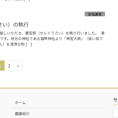
会社運営
さい）の執行
にお越しいただき、遷宮祭（せんぐうさい）を執り行いました。 事
備です。地元の神社である雄琴神社より「神宮大麻」（祓い具で
）を清浄な和 […]
固
固
1
2
»
定
定
ペ
ペ
ー
ー
ジ
ジ
サ
ホーム
農園紹介