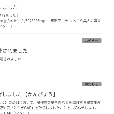
れました
載されました！
uke.co.jp/articles/-/692831?top 寒熟干し芋 べっこう美人の販売
ho […]
お知らせ
載されました
掲載されました！
お知らせ
得しました【かんぴょう】
ぴょう】の品目において、農作物の安全性などを認証する農業生産
県版制度「とちぎGAP」を取得しましたことをお知らせします。
GAP（Goo […]