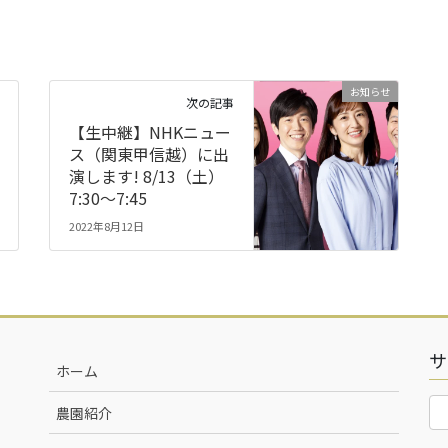
お知らせ
次の記事
【生中継】NHKニュー
ス（関東甲信越）に出
演します! 8/13（土）
7:30～7:45
2022年8月12日
サ
ホーム
農園紹介