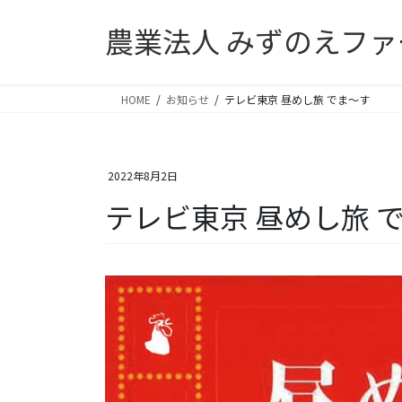
コ
ナ
農業法人 みずのえファ
ン
ビ
テ
ゲ
ン
ー
ツ
シ
HOME
お知らせ
テレビ東京 昼めし旅 でま～す
へ
ョ
ス
ン
キ
に
2022年8月2日
ッ
移
プ
動
テレビ東京 昼めし旅 